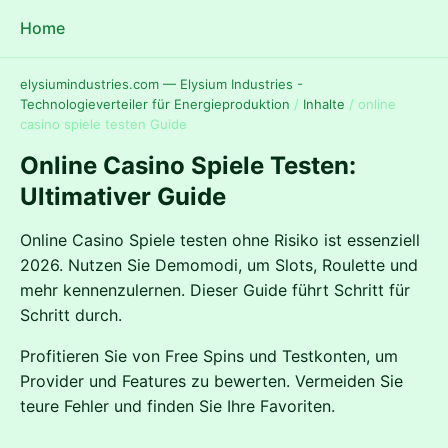
Home
elysiumindustries.com — Elysium Industries -
Technologieverteiler für Energieproduktion
/
Inhalte
/
online
casino spiele testen Guide
Online Casino Spiele Testen:
Ultimativer Guide
Online Casino Spiele testen ohne Risiko ist essenziell
2026. Nutzen Sie Demomodi, um Slots, Roulette und
mehr kennenzulernen. Dieser Guide führt Schritt für
Schritt durch.
Profitieren Sie von Free Spins und Testkonten, um
Provider und Features zu bewerten. Vermeiden Sie
teure Fehler und finden Sie Ihre Favoriten.