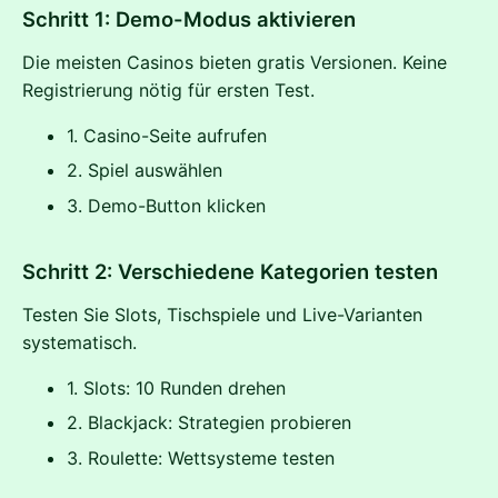
Schritt 1: Demo-Modus aktivieren
Die meisten Casinos bieten gratis Versionen. Keine
Registrierung nötig für ersten Test.
1. Casino-Seite aufrufen
2. Spiel auswählen
3. Demo-Button klicken
Schritt 2: Verschiedene Kategorien testen
Testen Sie Slots, Tischspiele und Live-Varianten
systematisch.
1. Slots: 10 Runden drehen
2. Blackjack: Strategien probieren
3. Roulette: Wettsysteme testen