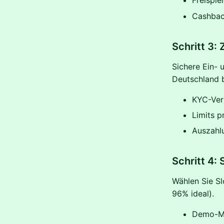
Freispie
Cashbac
Schritt 3:
Sichere Ein- 
Deutschland b
KYC-Veri
Limits p
Auszahlu
Schritt 4:
Wählen Sie Sl
96% ideal).
Demo-Mo