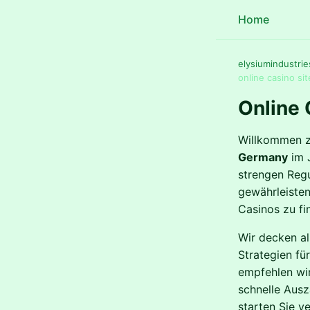
Home
elysiumindustrie
online casino si
Online 
Willkommen z
Germany
im J
strengen Regu
gewährleisten.
Casinos zu fi
Wir decken al
Strategien fü
empfehlen wir
schnelle Ausz
starten Sie v