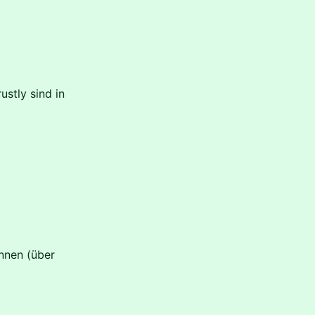
ustly sind in
ennen (über