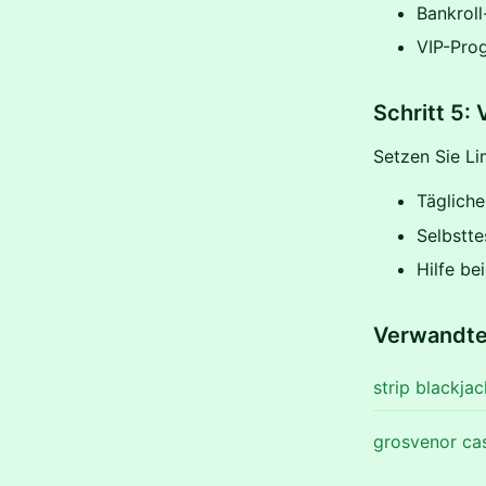
Bankrol
VIP-Pro
Schritt 5:
Setzen Sie Li
Tägliche
Selbstte
Hilfe b
Verwandt
strip blackjac
grosvenor casi