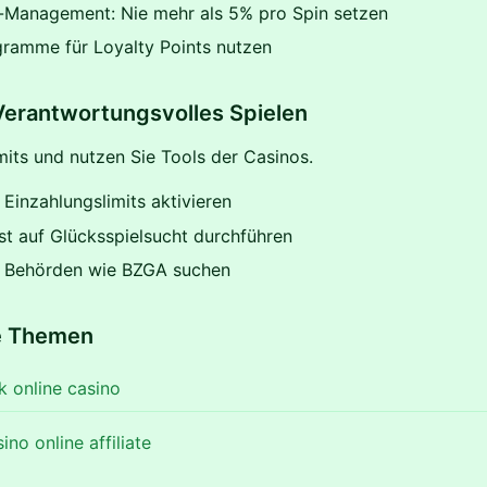
l-Management: Nie mehr als 5% pro Spin setzen
gramme für Loyalty Points nutzen
 Verantwortungsvolles Spielen
mits und nutzen Sie Tools der Casinos.
 Einzahlungslimits aktivieren
st auf Glücksspielsucht durchführen
ei Behörden wie BZGA suchen
e Themen
k online casino
no online affiliate