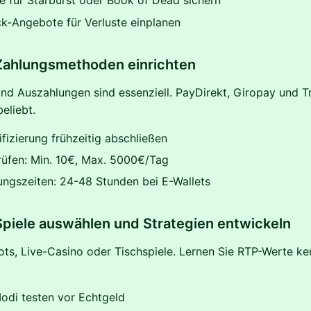
le für Starburst oder Book of Dead sichern
k-Angebote für Verluste einplanen
 Zahlungsmethoden einrichten
und Auszahlungen sind essenziell. PayDirekt, Giropay und Tr
eliebt.
fizierung frühzeitig abschließen
rüfen: Min. 10€, Max. 5000€/Tag
ngszeiten: 24-48 Stunden bei E-Wallets
 Spiele auswählen und Strategien entwickeln
ots, Live-Casino oder Tischspiele. Lernen Sie RTP-Werte k
di testen vor Echtgeld