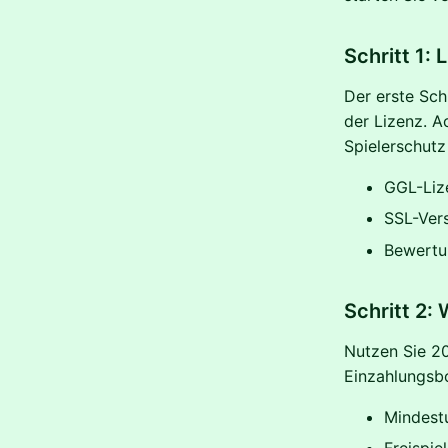
Schritt 1:
Der erste Sch
der Lizenz. A
Spielerschutz
GGL-Liz
SSL-Vers
Bewertun
Schritt 2:
Nutzen Sie 20
Einzahlungsbo
Mindest