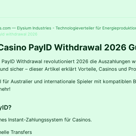
s.com — Elysium Industries - Technologieverteiler für Energieproduktio
yid withdrawal 2026
Casino PayID Withdrawal 2026 G
 PayID Withdrawal revolutioniert 2026 die Auszahlungen we
 und sicher – dieser Artikel erklärt Vorteile, Casinos und Pr
l für Australier und internationale Spieler mit kompatiblen 
mehr!
yID?
ches Instant-Zahlungssystem für Casinos.
nelle Transfers