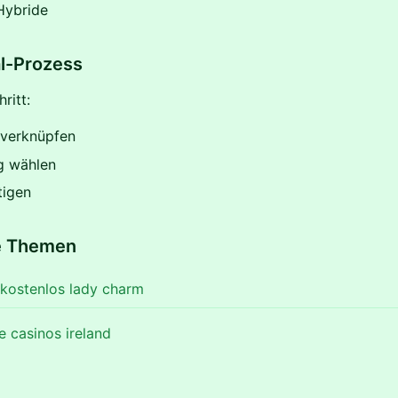
Hybride
l-Prozess
ritt:
 verknüpfen
g wählen
tigen
e Themen
 kostenlos lady charm
e casinos ireland