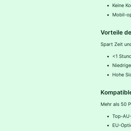
Keine K
Mobil-op
Vorteile d
Spart Zeit un
<1 Stun
Niedrig
Hohe Sic
Kompatibl
Mehr als 50 P
Top-AU-
EU-Opti