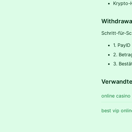
Krypto-
Withdrawa
Schritt-für-Sch
1. PayID
2. Betra
3. Bestä
Verwandt
online casino
best vip onlin