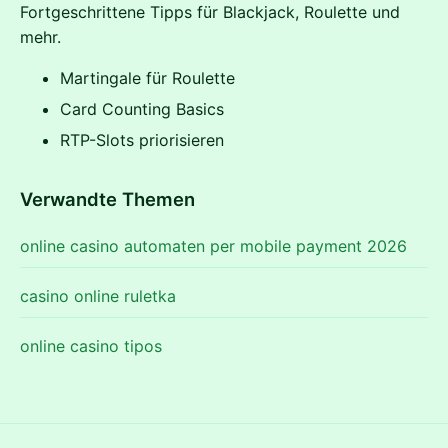
Fortgeschrittene Tipps für Blackjack, Roulette und
mehr.
Martingale für Roulette
Card Counting Basics
RTP-Slots priorisieren
Verwandte Themen
online casino automaten per mobile payment 2026
casino online ruletka
online casino tipos