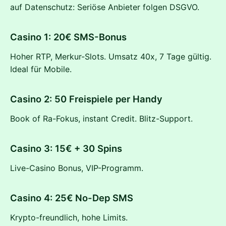
auf Datenschutz: Seriöse Anbieter folgen DSGVO.
Casino 1: 20€ SMS-Bonus
Hoher RTP, Merkur-Slots. Umsatz 40x, 7 Tage gültig.
Ideal für Mobile.
Casino 2: 50 Freispiele per Handy
Book of Ra-Fokus, instant Credit. Blitz-Support.
Casino 3: 15€ + 30 Spins
Live-Casino Bonus, VIP-Programm.
Casino 4: 25€ No-Dep SMS
Krypto-freundlich, hohe Limits.