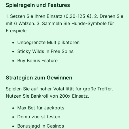
Spielregeln und Features
1. Setzen Sie Ihren Einsatz (0,20-125 €). 2. Drehen Sie
mit 6 Walzen. 3. Sammeln Sie Hunde-Symbole für
Freispiele.
Unbegrenzte Multiplikatoren
Sticky Wilds in Free Spins
Buy Bonus Feature
Strategien zum Gewinnen
Spielen Sie auf hoher Volatilität für große Treffer.
Nutzen Sie Bankroll von 200x Einsatz.
Max Bet für Jackpots
Demo zuerst testen
Bonusjagd in Casinos