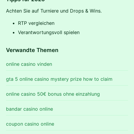
Achten Sie auf Turniere und Drops & Wins.
RTP vergleichen
Verantwortungsvoll spielen
Verwandte Themen
online casino vinden
gta 5 online casino mystery prize how to claim
online casino 50€ bonus ohne einzahlung
bandar casino online
coupon casino online