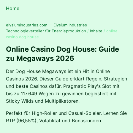
Home
elysiumindustries.com — Elysium Industries -
Technologieverteiler für Energieproduktion
/
Inhalte
/
online
casino dog house
Online Casino Dog House: Guide
zu Megaways 2026
Der Dog House Megaways ist ein Hit in Online
Casinos 2026. Dieser Guide erklärt Regeln, Strategien
und beste Casinos dafür. Pragmatic Play's Slot mit
bis zu 117.649 Wegen zu gewinnen begeistert mit
Sticky Wilds und Multiplikatoren.
Perfekt für High-Roller und Casual-Spieler. Lernen Sie
RTP (96,55%), Volatilität und Bonusrunden.