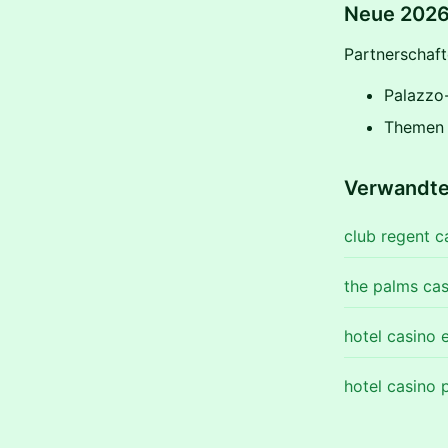
Neue 2026
Partnerschaft
Palazzo-
Themen
Verwandt
club regent c
the palms cas
hotel casino e
hotel casino 