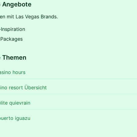
 Angebote
en mit Las Vegas Brands.
Inspiration
 Packages
e Themen
asino hours
ino resort Übersicht
lite quievrain
puerto iguazu