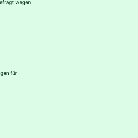
gefragt wegen
rgen für