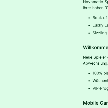
Novomatic-Sp
ihrer hohen 
Book of
Lucky L
Sizzling
Willkomme
Neue Spieler 
Abwechslung
100% bi
Wöchentl
VIP-Pr
Mobile Ga