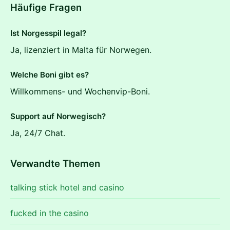
Häufige Fragen
Ist Norgesspil legal?
Ja, lizenziert in Malta für Norwegen.
Welche Boni gibt es?
Willkommens- und Wochenvip-Boni.
Support auf Norwegisch?
Ja, 24/7 Chat.
Verwandte Themen
talking stick hotel and casino
fucked in the casino