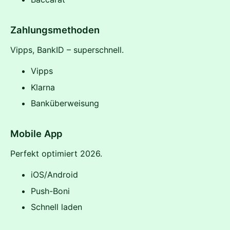
Zahlungsmethoden
Vipps, BankID – superschnell.
Vipps
Klarna
Banküberweisung
Mobile App
Perfekt optimiert 2026.
iOS/Android
Push-Boni
Schnell laden