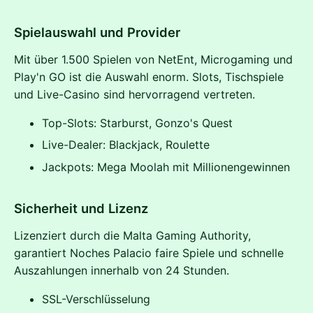
Spielauswahl und Provider
Mit über 1.500 Spielen von NetEnt, Microgaming und
Play'n GO ist die Auswahl enorm. Slots, Tischspiele
und Live-Casino sind hervorragend vertreten.
Top-Slots: Starburst, Gonzo's Quest
Live-Dealer: Blackjack, Roulette
Jackpots: Mega Moolah mit Millionengewinnen
Sicherheit und Lizenz
Lizenziert durch die Malta Gaming Authority,
garantiert Noches Palacio faire Spiele und schnelle
Auszahlungen innerhalb von 24 Stunden.
SSL-Verschlüsselung