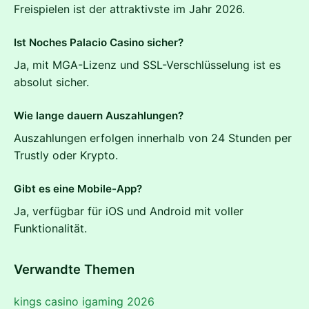
Freispielen ist der attraktivste im Jahr 2026.
Ist Noches Palacio Casino sicher?
Ja, mit MGA-Lizenz und SSL-Verschlüsselung ist es
absolut sicher.
Wie lange dauern Auszahlungen?
Auszahlungen erfolgen innerhalb von 24 Stunden per
Trustly oder Krypto.
Gibt es eine Mobile-App?
Ja, verfügbar für iOS und Android mit voller
Funktionalität.
Verwandte Themen
kings casino igaming 2026