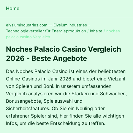
Home
elysiumindustries.com — Elysium Industries -
Technologieverteiler für Energieproduktion
/
Inhalte
/
noches
palacio casino Vergleich
Noches Palacio Casino Vergleich
2026 - Beste Angebote
Das Noches Palacio Casino ist eines der beliebtesten
Online-Casinos im Jahr 2026 und bietet eine Vielzahl
von Spielen und Boni. In unserem umfassenden
Vergleich analysieren wir die Stärken und Schwächen,
Bonusangebote, Spielauswahl und
Sicherheitsfeatures. Ob Sie ein Neuling oder
erfahrener Spieler sind, hier finden Sie alle wichtigen
Infos, um die beste Entscheidung zu treffen.