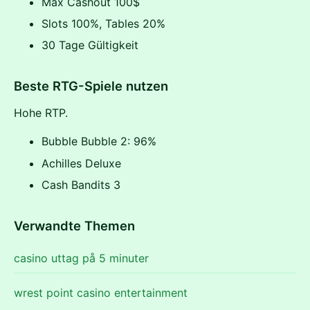
Max Cashout 100$
Slots 100%, Tables 20%
30 Tage Gültigkeit
Beste RTG-Spiele nutzen
Hohe RTP.
Bubble Bubble 2: 96%
Achilles Deluxe
Cash Bandits 3
Verwandte Themen
casino uttag på 5 minuter
wrest point casino entertainment