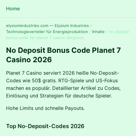
Home
elysiumindustries.com — Elysium Industries -
Technologieverteiler für Energieproduktion
/
Inhalte
/
no deposit
bonus code for planet 7 casino Vergleich
No Deposit Bonus Code Planet 7
Casino 2026
Planet 7 Casino serviert 2026 heiße No-Deposit-
Codes wie 50$ gratis. RTG-Spiele und US-Fokus
machen es populär. Detaillierter Artikel zu Codes,
Einlösung und Strategien für deutsche Spieler.
Hohe Limits und schnelle Payouts.
Top No-Deposit-Codes 2026