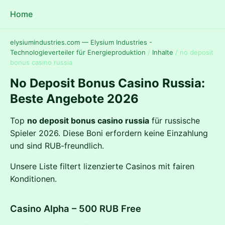
Home
elysiumindustries.com — Elysium Industries -
Technologieverteiler für Energieproduktion
/
Inhalte
/
no deposit
bonus casino russia
No Deposit Bonus Casino Russia:
Beste Angebote 2026
Top
no deposit bonus casino russia
für russische
Spieler 2026. Diese Boni erfordern keine Einzahlung
und sind RUB-freundlich.
Unsere Liste filtert lizenzierte Casinos mit fairen
Konditionen.
Casino Alpha – 500 RUB Free