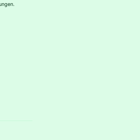
ungen.