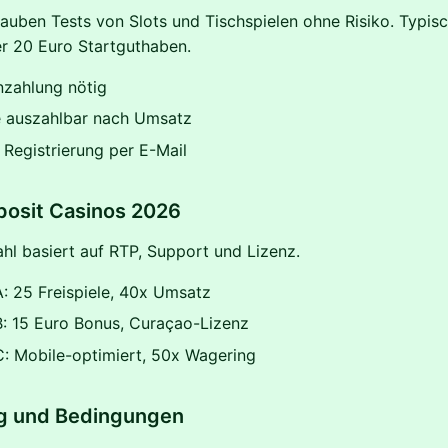
lauben Tests von Slots und Tischspielen ohne Risiko. Typis
er 20 Euro Startguthaben.
nzahlung nötig
 auszahlbar nach Umsatz
 Registrierung per E-Mail
posit Casinos 2026
l basiert auf RTP, Support und Lizenz.
: 25 Freispiele, 40x Umsatz
B: 15 Euro Bonus, Curaçao-Lizenz
: Mobile-optimiert, 50x Wagering
ng und Bedingungen