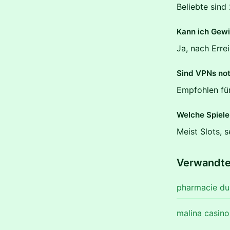
Beliebte sind
Kann ich Gew
Ja, nach Erre
Sind VPNs no
Empfohlen für 
Welche Spiele
Meist Slots, s
Verwandt
pharmacie du
malina casin