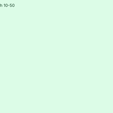
ch 10-50