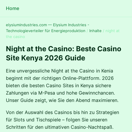
Home
elysiumindustries.com — Elysium Industries -
Technologieverteiler für Energieproduktion
/
Inhalte
/
night at
the casino
Night at the Casino: Beste Casino
Site Kenya 2026 Guide
Eine unvergessliche Night at the Casino in Kenia
beginnt mit der richtigen Online-Plattform. 2026
bieten die besten Casino Sites in Kenya sichere
Zahlungen via M-Pesa und hohe Gewinnchancen.
Unser Guide zeigt, wie Sie den Abend maximieren.
Von der Auswahl des Casinos bis hin zu Strategien
für Slots und Tischspiele – folgen Sie unseren
Schritten für den ultimativen Casino-Nachtspaß.