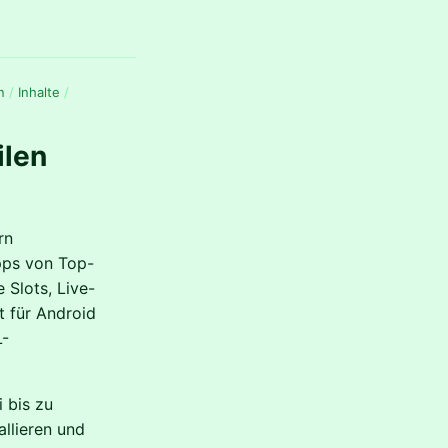
n
/
Inhalte
/
ilen
rn
pps von Top-
 Slots, Live-
t für Android
L-
 bis zu
allieren und