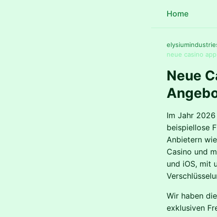
Home
elysiumindustrie
neue casino app
Neue C
Angebo
Im Jahr 2026
beispiellose 
Anbietern wie
Casino und me
und iOS, mit 
Verschlüsselu
Wir haben di
exklusiven Fre