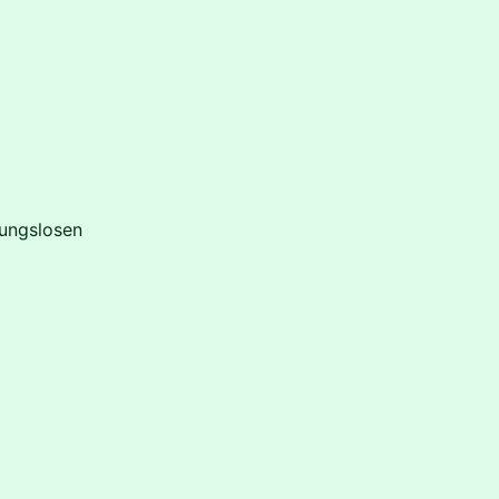
ibungslosen