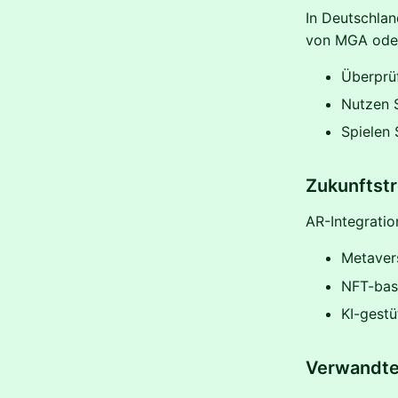
In Deutschlan
von MGA ode
Überprü
Nutzen S
Spielen 
Zukunftst
AR-Integratio
Metaver
NFT-bas
KI-gestü
Verwandt