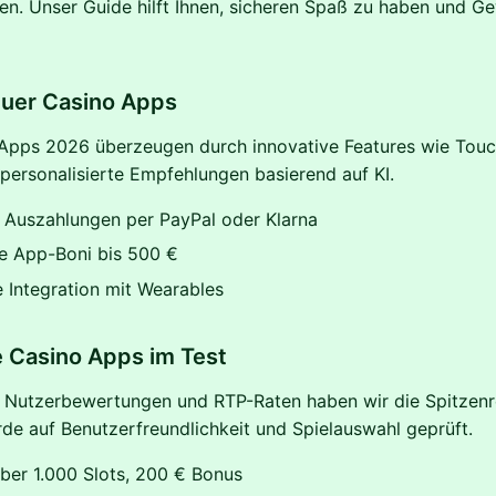
ten. Unser Guide hilft Ihnen, sicheren Spaß zu haben und G
euer Casino Apps
Apps 2026 überzeugen durch innovative Features wie Touc
personalisierte Empfehlungen basierend auf KI.
 Auszahlungen per PayPal oder Klarna
ve App-Boni bis 500 €
 Integration mit Wearables
 Casino Apps im Test
 Nutzerbewertungen und RTP-Raten haben wir die Spitzenre
e auf Benutzerfreundlichkeit und Spielauswahl geprüft.
ber 1.000 Slots, 200 € Bonus