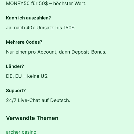
MONEY50 für 50$ – höchster Wert.
Kann ich auszahlen?
Ja, nach 40x Umsatz bis 150$.
Mehrere Codes?
Nur einer pro Account, dann Deposit-Bonus.
Länder?
DE, EU – keine US.
Support?
24/7 Live-Chat auf Deutsch.
Verwandte Themen
archer casino