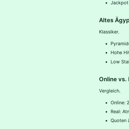
Jackpot
Altes Ägy
Klassiker.
Pyramid
Hohe Hi
Low Sta
Online vs.
Vergleich.
Online: 
Real: A
Quoten 