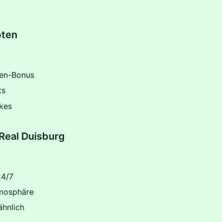
pten
en-Bonus
ts
kes
 Real Duisburg
24/7
tmosphäre
ähnlich