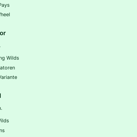
Pays
heel
or
.
ng Wilds
katoren
ariante
d
.
ilds
ns