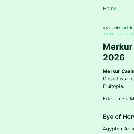
Home
elysiumindustrie
merkur casino d
Merkur 
2026
Merkur Casin
Diese Liste b
Fruitopia.
Erleben Sie M
Eye of Hor
Ägypten-Aben