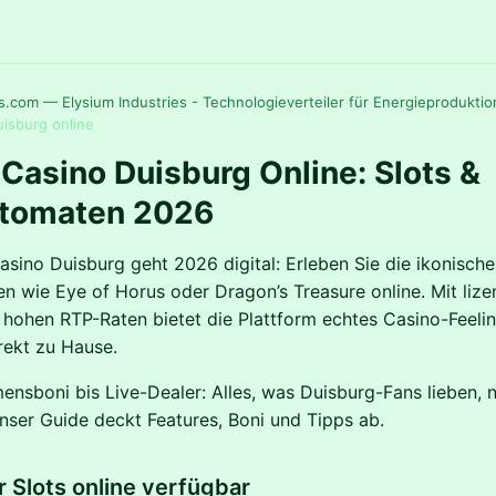
s.com — Elysium Industries - Technologieverteiler für Energieproduktio
uisburg online
Casino Duisburg Online: Slots &
utomaten 2026
sino Duisburg geht 2026 digital: Erleben Sie die ikonisch
n wie Eye of Horus oder Dragon’s Treasure online. Mit lize
hohen RTP-Raten bietet die Plattform echtes Casino-Feeli
rekt zu Hause.
nsboni bis Live-Dealer: Alles, was Duisburg-Fans lieben, 
nser Guide deckt Features, Boni und Tipps ab.
 Slots online verfügbar