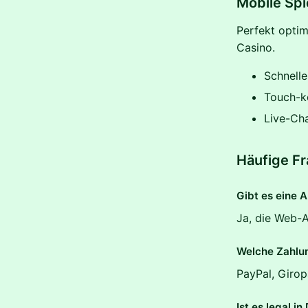
Mobile Sp
Perfekt optim
Casino.
Schnelle
Touch-k
Live-Ch
Häufige F
Gibt es eine 
Ja, die Web-A
Welche Zahlu
PayPal, Girop
Ist es legal i