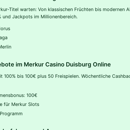
ur-Titel warten: Von klassischen Früchten bis modernen A
 und Jackpots im Millionenbereich.
Horus
aga
Merlin
bote im Merkur Casino Duisburg Online
it 100% bis 100€ plus 50 Freispielen. Wöchentliche Cashbac
mensbonus: 100€
le für Merkur Slots
-Programm