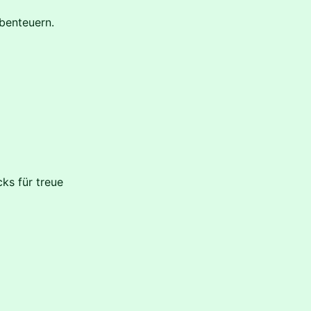
benteuern.
ks für treue