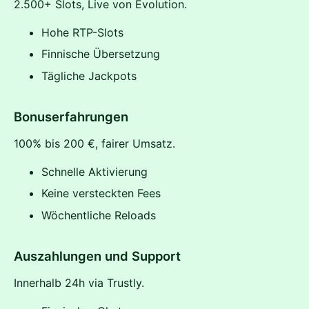
2.500+ Slots, Live von Evolution.
Hohe RTP-Slots
Finnische Übersetzung
Tägliche Jackpots
Bonuserfahrungen
100% bis 200 €, fairer Umsatz.
Schnelle Aktivierung
Keine versteckten Fees
Wöchentliche Reloads
Auszahlungen und Support
Innerhalb 24h via Trustly.