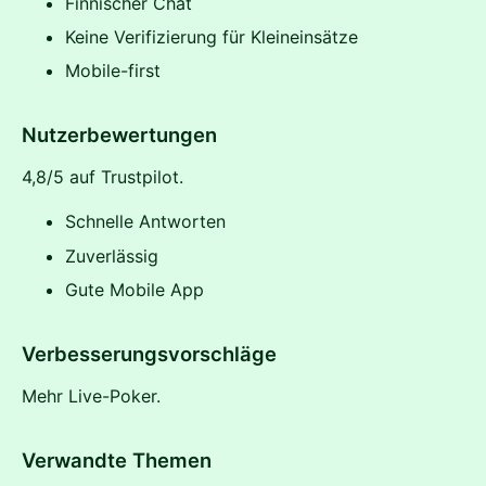
Finnischer Chat
Keine Verifizierung für Kleineinsätze
Mobile-first
Nutzerbewertungen
4,8/5 auf Trustpilot.
Schnelle Antworten
Zuverlässig
Gute Mobile App
Verbesserungsvorschläge
Mehr Live-Poker.
Verwandte Themen