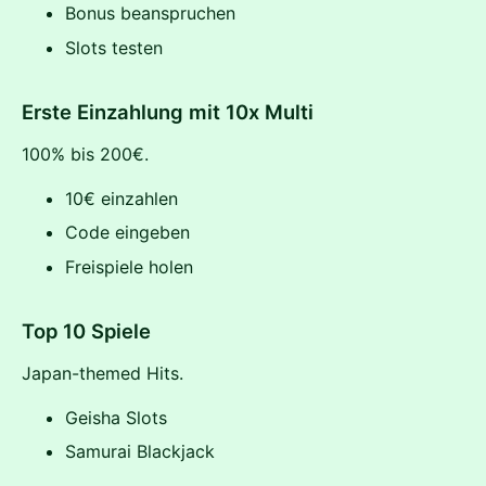
Bonus beanspruchen
Slots testen
Erste Einzahlung mit 10x Multi
100% bis 200€.
10€ einzahlen
Code eingeben
Freispiele holen
Top 10 Spiele
Japan-themed Hits.
Geisha Slots
Samurai Blackjack