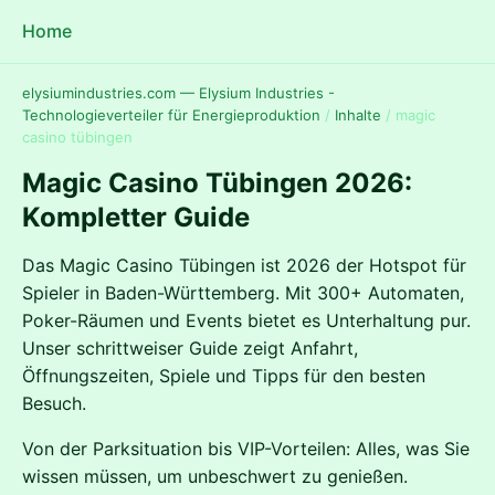
Home
elysiumindustries.com — Elysium Industries -
Technologieverteiler für Energieproduktion
/
Inhalte
/
magic
casino tübingen
Magic Casino Tübingen 2026:
Kompletter Guide
Das Magic Casino Tübingen ist 2026 der Hotspot für
Spieler in Baden-Württemberg. Mit 300+ Automaten,
Poker-Räumen und Events bietet es Unterhaltung pur.
Unser schrittweiser Guide zeigt Anfahrt,
Öffnungszeiten, Spiele und Tipps für den besten
Besuch.
Von der Parksituation bis VIP-Vorteilen: Alles, was Sie
wissen müssen, um unbeschwert zu genießen.