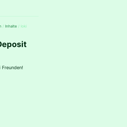
n
/
Inhalte
/
loki
Deposit
i Freunden!