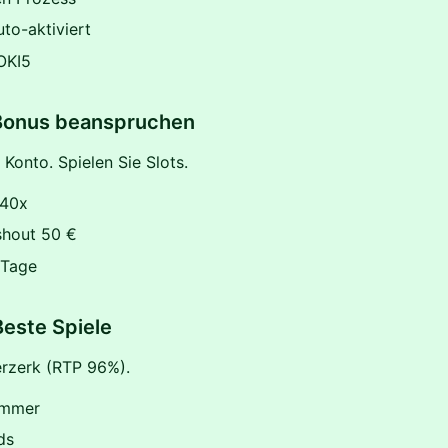
to-aktiviert
OKI5
 Bonus beanspruchen
 Konto. Spielen Sie Slots.
 40x
hout 50 €
 Tage
Beste Spiele
erzerk (RTP 96%).
ammer
ds