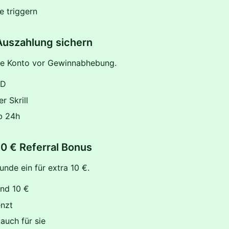
le triggern
 Auszahlung sichern
Sie Konto vor Gewinnabhebung.
ID
r Skrill
b 24h
 10 € Referral Bonus
unde ein für extra 10 €.
und 10 €
nzt
auch für sie