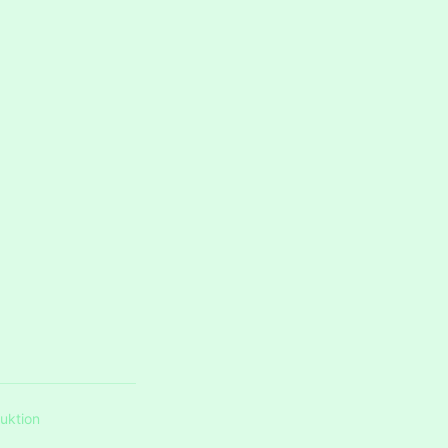
duktion