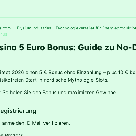
s.com — Elysium Industries - Technologieverteiler für Energieproduktio
onus
sino 5 Euro Bonus: Guide zu No-
ietet 2026 einen 5 € Bonus ohne Einzahlung – plus 10 € be
isikofreien Start in nordische Mythologie-Slots.
: So holen Sie den Bonus und maximieren Gewinne.
Registrierung
 anmelden, E-Mail verifizieren.
en Prozess