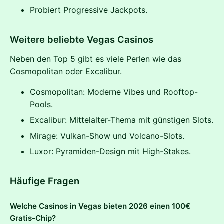
Probiert Progressive Jackpots.
Weitere beliebte Vegas Casinos
Neben den Top 5 gibt es viele Perlen wie das
Cosmopolitan oder Excalibur.
Cosmopolitan: Moderne Vibes und Rooftop-
Pools.
Excalibur: Mittelalter-Thema mit günstigen Slots.
Mirage: Vulkan-Show und Volcano-Slots.
Luxor: Pyramiden-Design mit High-Stakes.
Häufige Fragen
Welche Casinos in Vegas bieten 2026 einen 100€
Gratis-Chip?