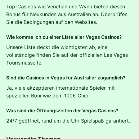
Top-Casinos wie Venetian und Wynn bieten diesen
Bonus für Neukunden aus Australien an. Überprüfen
Sie die Bedingungen auf den Websites.
Wie komme ich zu einer Liste aller Vegas Casinos?
Unsere Liste deckt die wichtigsten ab, eine
vollständige finden Sie auf der offiziellen Las Vegas
Tourismusseite.
Sind die Casinos in Vegas für Australier zugänglich?
Ja, viele akzeptieren internationale Spieler mit
speziellen Boni wie dem 100€ Chip.
Was sind die Öffnungszeiten der Vegas Casinos?
24/7 geöffnet, rund um die Uhr Spielspaß garantiert.