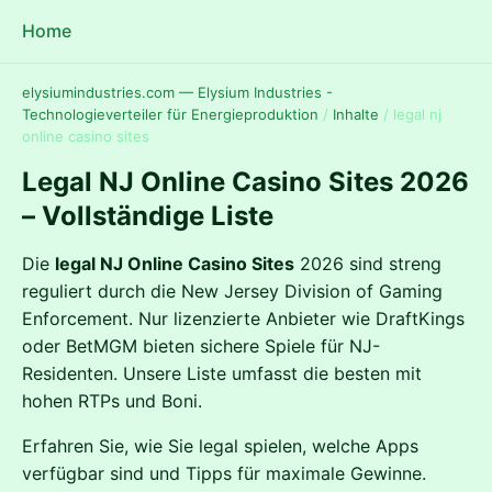
Home
elysiumindustries.com — Elysium Industries -
Technologieverteiler für Energieproduktion
/
Inhalte
/
legal nj
online casino sites
Legal NJ Online Casino Sites 2026
– Vollständige Liste
Die
legal NJ Online Casino Sites
2026 sind streng
reguliert durch die New Jersey Division of Gaming
Enforcement. Nur lizenzierte Anbieter wie DraftKings
oder BetMGM bieten sichere Spiele für NJ-
Residenten. Unsere Liste umfasst die besten mit
hohen RTPs und Boni.
Erfahren Sie, wie Sie legal spielen, welche Apps
verfügbar sind und Tipps für maximale Gewinne.