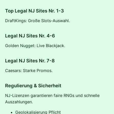
Top Legal NJ Sites Nr. 1-3
DraftKings: Große Slots-Auswahl.
Legal NJ Sites Nr. 4-6
Golden Nugget: Live Blackjack.
Legal NJ Sites Nr. 7-8
Caesars: Starke Promos.
Regulierung & Sicherheit
NJ-Lizenzen garantieren faire RNGs und schnelle
Auszahlungen.
Geolokalisierung Pflicht