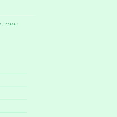
n
/
Inhalte
/