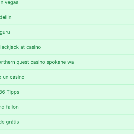
 in vegas
dellin
 guru
lackjack at casino
orthern quest casino spokane wa
o un casino
 36 Tipps
o fallon
de grátis