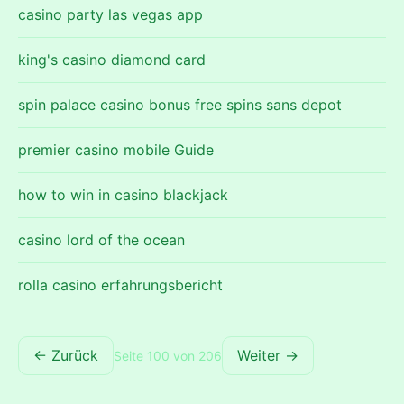
casino party las vegas app
king's casino diamond card
spin palace casino bonus free spins sans depot
premier casino mobile Guide
how to win in casino blackjack
casino lord of the ocean
rolla casino erfahrungsbericht
← Zurück
Weiter →
Seite 100 von 206