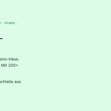
n
/
Inhalte
/
–
sino-Haus.
. Mit 200+
chteile aus