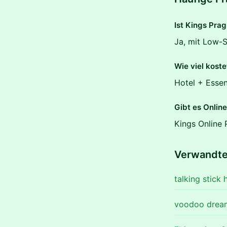
Ist Kings Pra
Ja, mit Low-S
Wie viel kost
Hotel + Essen
Gibt es Onlin
Kings Online
Verwandt
talking stick 
voodoo dream