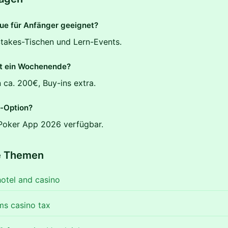
gue für Anfänger geeignet?
takes-Tischen und Lern-Events.
et ein Wochenende?
 ca. 200€, Buy-ins extra.
e-Option?
 Poker App 2026 verfügbar.
e Themen
hotel and casino
s casino tax