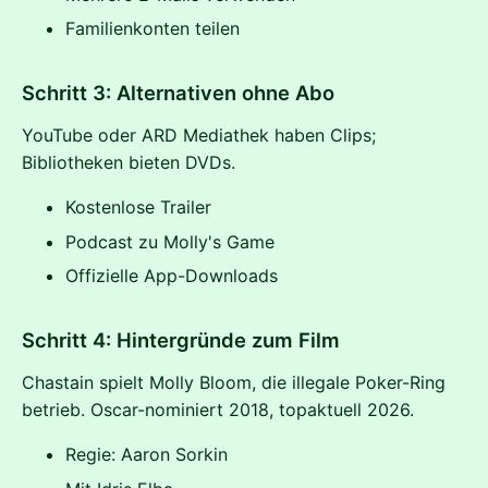
Familienkonten teilen
Schritt 3: Alternativen ohne Abo
YouTube oder ARD Mediathek haben Clips;
Bibliotheken bieten DVDs.
Kostenlose Trailer
Podcast zu Molly's Game
Offizielle App-Downloads
Schritt 4: Hintergründe zum Film
Chastain spielt Molly Bloom, die illegale Poker-Ring
betrieb. Oscar-nominiert 2018, topaktuell 2026.
Regie: Aaron Sorkin