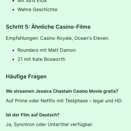
Mit Idris Elba
Wahre Geschichte
Schritt 5: Ähnliche Casino-Filme
Empfehlungen: Casino Royale, Ocean's Eleven.
Rounders mit Matt Damon
21 mit Kate Bosworth
Häufige Fragen
Wo streamen Jessica Chastain Casino Movie gratis?
Auf Prime oder Netflix mit Testphase – legal und HD.
Ist der Film auf Deutsch?
Ja, Synchron oder Untertitel verfügbar.