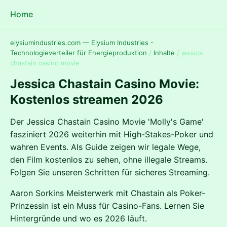
Home
elysiumindustries.com — Elysium Industries -
Technologieverteiler für Energieproduktion
/
Inhalte
/
jessica
chastain casino movie
Jessica Chastain Casino Movie:
Kostenlos streamen 2026
Der Jessica Chastain Casino Movie 'Molly's Game'
fasziniert 2026 weiterhin mit High-Stakes-Poker und
wahren Events. Als Guide zeigen wir legale Wege,
den Film kostenlos zu sehen, ohne illegale Streams.
Folgen Sie unseren Schritten für sicheres Streaming.
Aaron Sorkins Meisterwerk mit Chastain als Poker-
Prinzessin ist ein Muss für Casino-Fans. Lernen Sie
Hintergründe und wo es 2026 läuft.