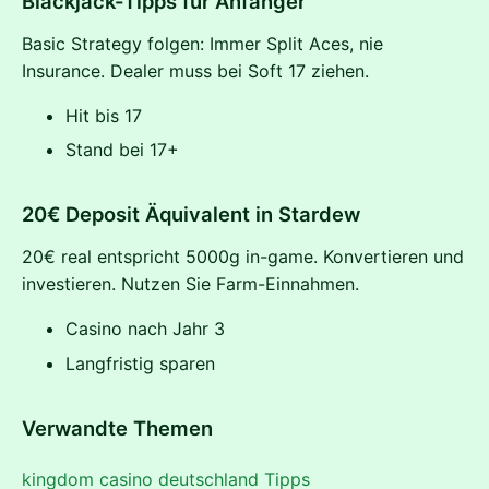
Blackjack-Tipps für Anfänger
Basic Strategy folgen: Immer Split Aces, nie
Insurance. Dealer muss bei Soft 17 ziehen.
Hit bis 17
Stand bei 17+
20€ Deposit Äquivalent in Stardew
20€ real entspricht 5000g in-game. Konvertieren und
investieren. Nutzen Sie Farm-Einnahmen.
Casino nach Jahr 3
Langfristig sparen
Verwandte Themen
kingdom casino deutschland Tipps