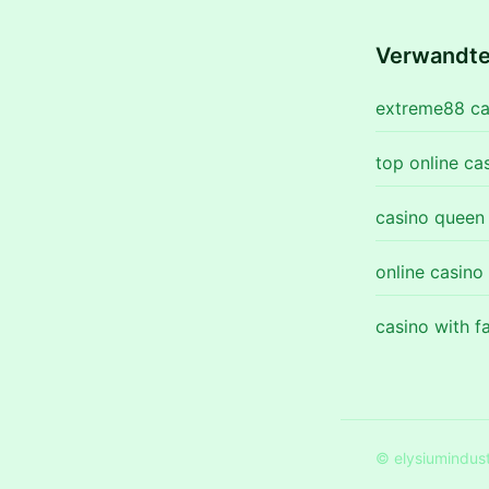
Verwandt
extreme88 ca
top online ca
casino queen 
online casino
casino with f
© elysiumindust