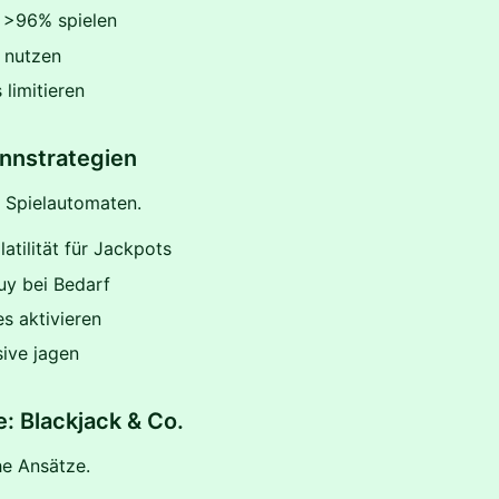
 >96% spielen
 nutzen
 limitieren
nnstrategien
r Spielautomaten.
atilität für Jackpots
uy bei Bedarf
s aktivieren
ive jagen
e: Blackjack & Co.
e Ansätze.