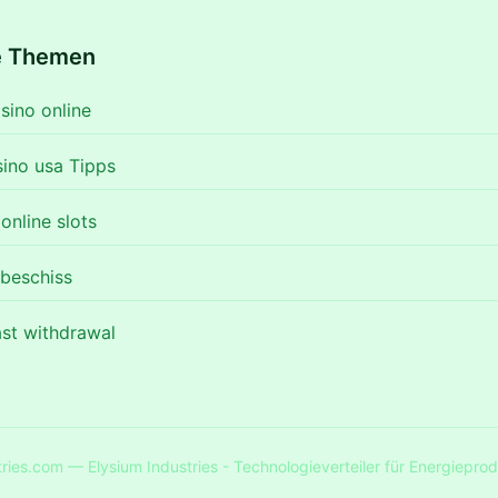
e Themen
sino online
sino usa Tipps
online slots
 beschiss
ast withdrawal
ries.com — Elysium Industries - Technologieverteiler für Energiepro