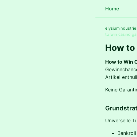
Home
elysiumindustrie
to win casino g
How to
How to Win 
Gewinnchance
Artikel enthü
Keine Garanti
Grundstrat
Universelle T
Bankroll