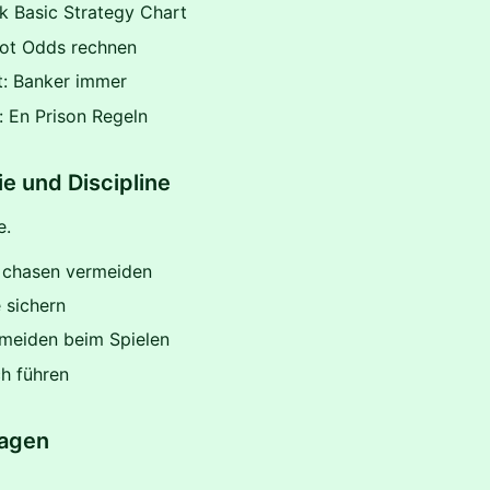
k Basic Strategy Chart
Pot Odds rechnen
t: Banker immer
: En Prison Regeln
e und Discipline
e.
e chasen vermeiden
 sichern
 meiden beim Spielen
h führen
ragen