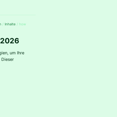
n
/
Inhalte
/
how
 2026
ien, um Ihre
 Dieser