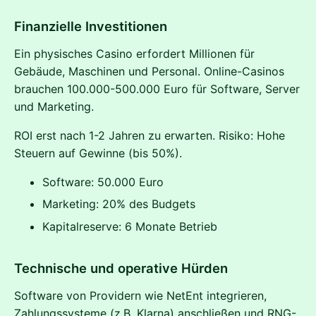
Finanzielle Investitionen
Ein physisches Casino erfordert Millionen für
Gebäude, Maschinen und Personal. Online-Casinos
brauchen 100.000-500.000 Euro für Software, Server
und Marketing.
ROI erst nach 1-2 Jahren zu erwarten. Risiko: Hohe
Steuern auf Gewinne (bis 50%).
Software: 50.000 Euro
Marketing: 20% des Budgets
Kapitalreserve: 6 Monate Betrieb
Technische und operative Hürden
Software von Providern wie NetEnt integrieren,
Zahlungssysteme (z.B. Klarna) anschließen und RNG-