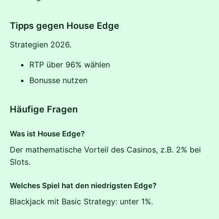
Tipps gegen House Edge
Strategien 2026.
RTP über 96% wählen
Bonusse nutzen
Häufige Fragen
Was ist House Edge?
Der mathematische Vorteil des Casinos, z.B. 2% bei
Slots.
Welches Spiel hat den niedrigsten Edge?
Blackjack mit Basic Strategy: unter 1%.