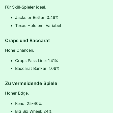
Für Skill-Spieler ideal.
Jacks or Better: 0.46%
Texas Hold'em: Variabel
Craps und Baccarat
Hohe Chancen.
Craps Pass Line: 1.41%
Baccarat Banker: 1.06%
Zu vermeidende Spiele
Hoher Edge.
Keno: 25-40%
Big Six Wheel: 24%