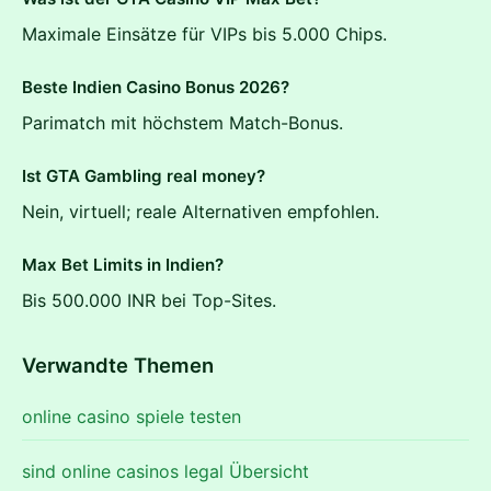
Maximale Einsätze für VIPs bis 5.000 Chips.
Beste Indien Casino Bonus 2026?
Parimatch mit höchstem Match-Bonus.
Ist GTA Gambling real money?
Nein, virtuell; reale Alternativen empfohlen.
Max Bet Limits in Indien?
Bis 500.000 INR bei Top-Sites.
Verwandte Themen
online casino spiele testen
sind online casinos legal Übersicht