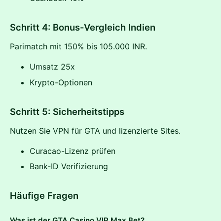
Schritt 4: Bonus-Vergleich Indien
Parimatch mit 150% bis 105.000 INR.
Umsatz 25x
Krypto-Optionen
Schritt 5: Sicherheitstipps
Nutzen Sie VPN für GTA und lizenzierte Sites.
Curacao-Lizenz prüfen
Bank-ID Verifizierung
Häufige Fragen
Was ist der GTA Casino VIP Max Bet?