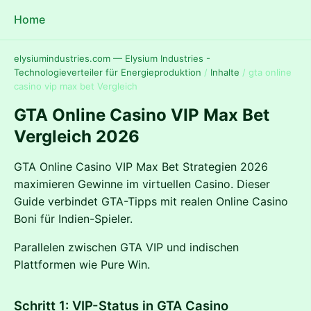
Home
elysiumindustries.com — Elysium Industries -
Technologieverteiler für Energieproduktion
/
Inhalte
/
gta online
casino vip max bet Vergleich
GTA Online Casino VIP Max Bet
Vergleich 2026
GTA Online Casino VIP Max Bet Strategien 2026
maximieren Gewinne im virtuellen Casino. Dieser
Guide verbindet GTA-Tipps mit realen Online Casino
Boni für Indien-Spieler.
Parallelen zwischen GTA VIP und indischen
Plattformen wie Pure Win.
Schritt 1: VIP-Status in GTA Casino