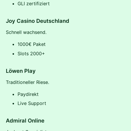
GLI zertifiziert
Joy Casino Deutschland
Schnell wachsend.
1000€ Paket
Slots 2000+
Löwen Play
Traditioneller Riese.
Paydirekt
Live Support
Admiral Online