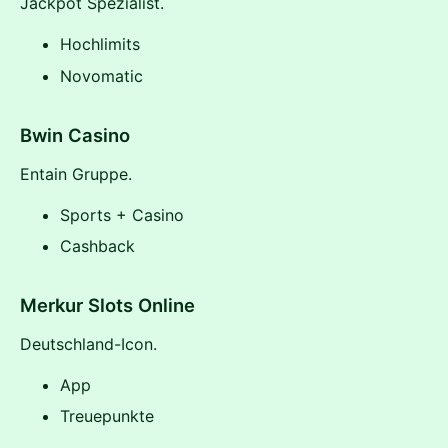
Jackpot Spezialist.
Hochlimits
Novomatic
Bwin Casino
Entain Gruppe.
Sports + Casino
Cashback
Merkur Slots Online
Deutschland-Icon.
App
Treuepunkte