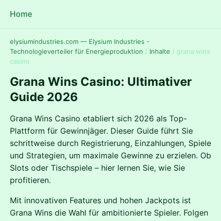
Home
elysiumindustries.com — Elysium Industries -
Technologieverteiler für Energieproduktion
/
Inhalte
/
grana wins
casino
Grana Wins Casino: Ultimativer
Guide 2026
Grana Wins Casino etabliert sich 2026 als Top-
Plattform für Gewinnjäger. Dieser Guide führt Sie
schrittweise durch Registrierung, Einzahlungen, Spiele
und Strategien, um maximale Gewinne zu erzielen. Ob
Slots oder Tischspiele – hier lernen Sie, wie Sie
profitieren.
Mit innovativen Features und hohen Jackpots ist
Grana Wins die Wahl für ambitionierte Spieler. Folgen