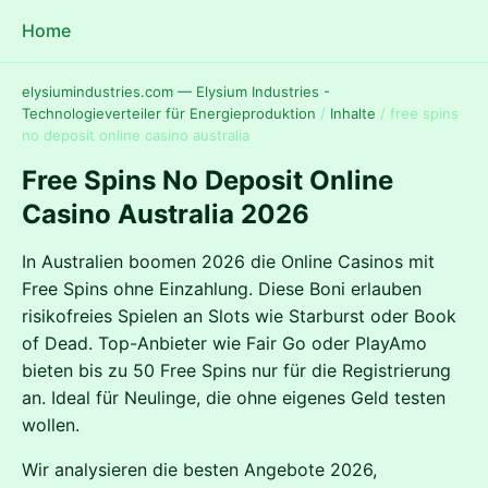
Home
elysiumindustries.com — Elysium Industries -
Technologieverteiler für Energieproduktion
/
Inhalte
/
free spins
no deposit online casino australia
Free Spins No Deposit Online
Casino Australia 2026
In Australien boomen 2026 die Online Casinos mit
Free Spins ohne Einzahlung. Diese Boni erlauben
risikofreies Spielen an Slots wie Starburst oder Book
of Dead. Top-Anbieter wie Fair Go oder PlayAmo
bieten bis zu 50 Free Spins nur für die Registrierung
an. Ideal für Neulinge, die ohne eigenes Geld testen
wollen.
Wir analysieren die besten Angebote 2026,