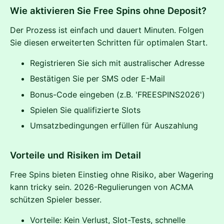
Wie aktivieren Sie Free Spins ohne Deposit?
Der Prozess ist einfach und dauert Minuten. Folgen
Sie diesen erweiterten Schritten für optimalen Start.
Registrieren Sie sich mit australischer Adresse
Bestätigen Sie per SMS oder E-Mail
Bonus-Code eingeben (z.B. 'FREESPINS2026')
Spielen Sie qualifizierte Slots
Umsatzbedingungen erfüllen für Auszahlung
Vorteile und Risiken im Detail
Free Spins bieten Einstieg ohne Risiko, aber Wagering
kann tricky sein. 2026-Regulierungen von ACMA
schützen Spieler besser.
Vorteile: Kein Verlust, Slot-Tests, schnelle