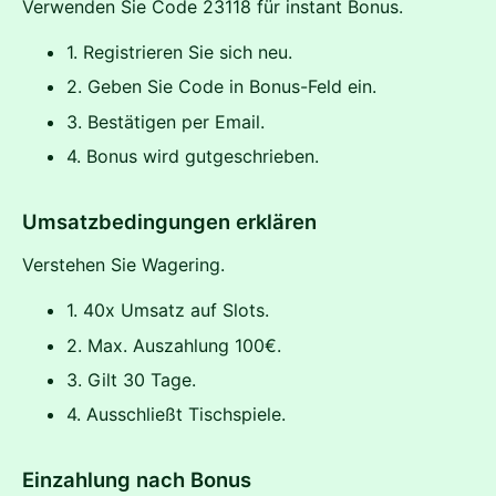
Verwenden Sie Code 23118 für instant Bonus.
1. Registrieren Sie sich neu.
2. Geben Sie Code in Bonus-Feld ein.
3. Bestätigen per Email.
4. Bonus wird gutgeschrieben.
Umsatzbedingungen erklären
Verstehen Sie Wagering.
1. 40x Umsatz auf Slots.
2. Max. Auszahlung 100€.
3. Gilt 30 Tage.
4. Ausschließt Tischspiele.
Einzahlung nach Bonus