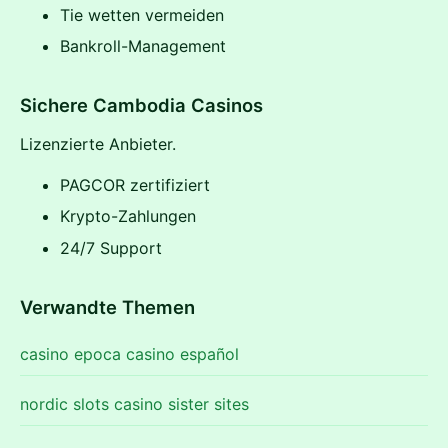
Tie wetten vermeiden
Bankroll-Management
Sichere Cambodia Casinos
Lizenzierte Anbieter.
PAGCOR zertifiziert
Krypto-Zahlungen
24/7 Support
Verwandte Themen
casino epoca casino español
nordic slots casino sister sites