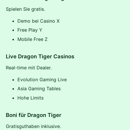
Spielen Sie gratis.
Demo bei Casino X
Free Play Y
Mobile Free Z
Live Dragon Tiger Casinos
Real-time mit Dealer.
Evolution Gaming Live
Asia Gaming Tables
Hohe Limits
Boni für Dragon Tiger
Gratisguthaben inklusive.