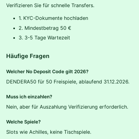
Verifizieren Sie für schnelle Transfers.
1. KYC-Dokumente hochladen
2. Mindestbetrag 50 €
3. 3-5 Tage Wartezeit
Häufige Fragen
Welcher No Deposit Code gilt 2026?
DENDERA50 für 50 Freispiele, ablaufend 31.12.2026.
Muss ich einzahlen?
Nein, aber für Auszahlung Verifizierung erforderlich.
Welche Spiele?
Slots wie Achilles, keine Tischspiele.