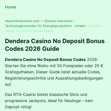
Home
elysiumindustries.com — Elysium Industries -
Technologieverteiler für Energieproduktion
/
Inhalte
/
dendera
casino no deposit bonus codes
Dendera Casino No Deposit Bonus
Codes 2026 Guide
Dendera Casino No Deposit Bonus Codes
2026:
Starten Sie ohne Risiko mit 50 Freispielen oder 20 €
Gratisguthaben. Dieser Guide listet aktuelle Codes,
Registrierungsschritte und Auszahlungsbedingungen
auf.
Das RTG-Casino bietet klassische Slots und
progressive Jackpots. Ideal für Neulinge – kein
Deposit nötig!