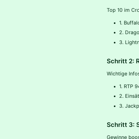
Top 10 im Cr
1. Buffal
2. Drago
3. Light
Schritt 2:
Wichtige Info
1. RTP 
2. Einsä
3. Jackp
Schritt 3: 
Gewinne boos