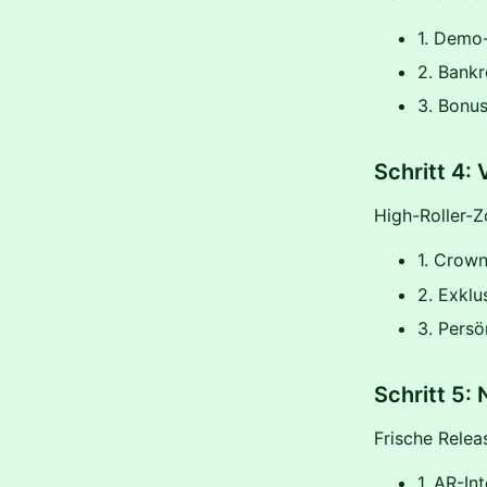
1. Demo
2. Bankr
3. Bonus
Schritt 4: 
High-Roller-Z
1. Crown
2. Exklu
3. Persö
Schritt 5:
Frische Relea
1. AR-In