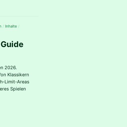
n
/
Inhalte
/
 Guide
en 2026.
Von Klassikern
gh-Limit-Areas
eres Spielen