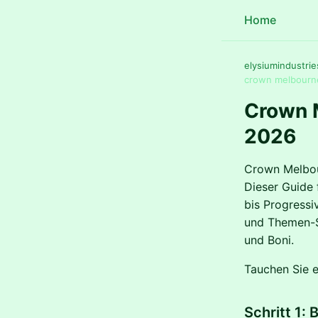
Home
elysiumindustrie
crown melbourne
Crown 
2026
Crown Melbou
Dieser Guide 
bis Progressi
und Themen-Sl
und Boni.
Tauchen Sie e
Schritt 1: