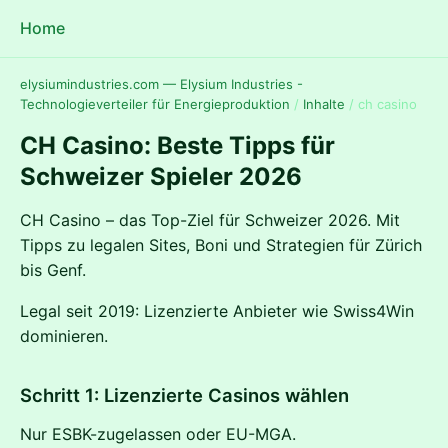
Home
elysiumindustries.com — Elysium Industries -
Technologieverteiler für Energieproduktion
/
Inhalte
/
ch casino
CH Casino: Beste Tipps für
Schweizer Spieler 2026
CH Casino – das Top-Ziel für Schweizer 2026. Mit
Tipps zu legalen Sites, Boni und Strategien für Zürich
bis Genf.
Legal seit 2019: Lizenzierte Anbieter wie Swiss4Win
dominieren.
Schritt 1: Lizenzierte Casinos wählen
Nur ESBK-zugelassen oder EU-MGA.