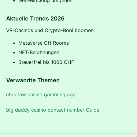
Geo-Blocking umgehen
Aktuelle Trends 2026
VR-Casinos und Crypto-Boni boomen.
Metaverse CH Rooms
NFT-Belohnungen
Steuerfrei bis 1000 CHF
Verwandte Themen
choctaw casino gambling age
big daddy casino contact number Guide