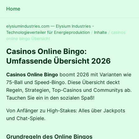
Home
elysiumindustries.com — Elysium Industries -
Technologieverteiler für Energieproduktion
/
Inhalte
/
casinos
online bingo Übersicht
Casinos Online Bingo:
Umfassende Übersicht 2026
Casinos Online Bingo
boomt 2026 mit Varianten wie
75-Ball und Speed-Bingo. Diese Übersicht deckt
Regeln, Strategien, Top-Casinos und Communitys ab.
Tauchen Sie ein in den sozialen Spaß!
Von Anfänger zu High-Stakes: Alles über Jackpots
und Chat-Spiele.
Grundregeln des Online Bingos