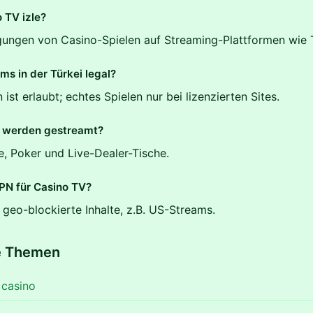
 TV izle?
gungen von Casino-Spielen auf Streaming-Plattformen wie 
ms in der Türkei legal?
ist erlaubt; echtes Spielen nur bei lizenzierten Sites.
e werden gestreamt?
te, Poker und Live-Dealer-Tische.
PN für Casino TV?
geo-blockierte Inhalte, z.B. US-Streams.
e Themen
 casino