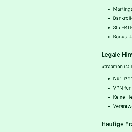
Martinga
Bankrol
Slot-RTP
Bonus-J
Legale Hin
Streamen ist l
Nur lize
VPN für 
Keine il
Verantw
Häufige F