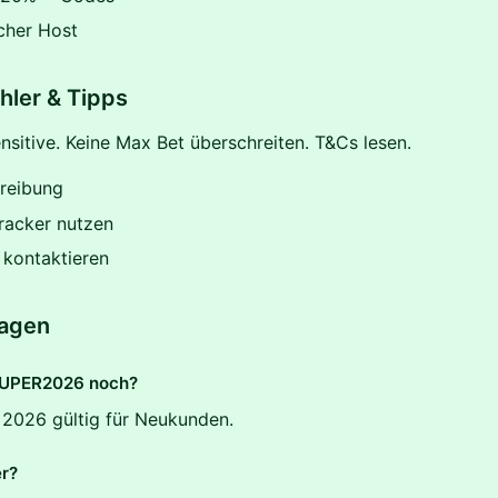
cher Host
hler & Tipps
sitive. Keine Max Bet überschreiten. T&Cs lesen.
reibung
racker nutzen
 kontaktieren
ragen
 SUPER2026 noch?
 2026 gültig für Neukunden.
r?