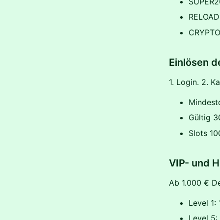
SUPER20
RELOAD:
CRYPTO:
Einlösen d
1. Login. 2. 
Mindest
Gültig 3
Slots 10
VIP- und H
Ab 1.000 € De
Level 1
Level 5