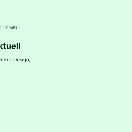
n
/
Inhalte
/
tuell
Retro-Design,