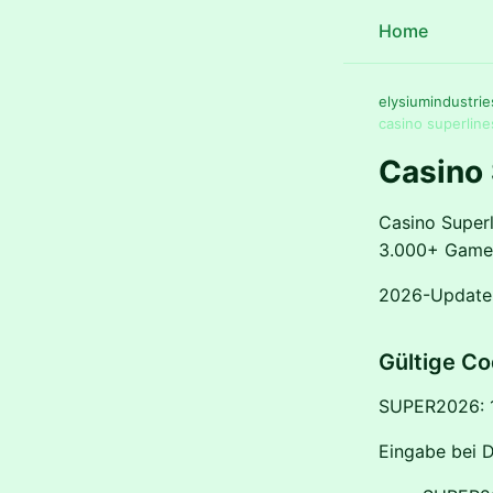
Home
elysiumindustrie
casino superlin
Casino 
Casino Superl
3.000+ Games
2026-Update:
Gültige C
SUPER2026: 1
Eingabe bei D