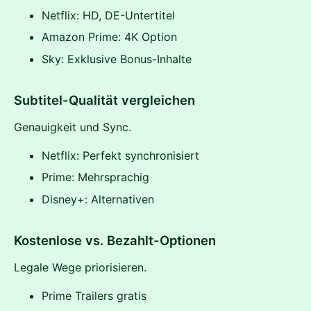
Netflix: HD, DE-Untertitel
Amazon Prime: 4K Option
Sky: Exklusive Bonus-Inhalte
Subtitel-Qualität vergleichen
Genauigkeit und Sync.
Netflix: Perfekt synchronisiert
Prime: Mehrsprachig
Disney+: Alternativen
Kostenlose vs. Bezahlt-Optionen
Legale Wege priorisieren.
Prime Trailers gratis