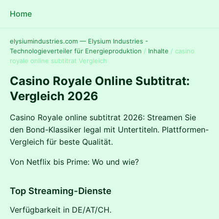
Home
elysiumindustries.com — Elysium Industries -
Technologieverteiler für Energieproduktion
/
Inhalte
/
casino
royale online subtitrat Vergleich
Casino Royale Online Subtitrat:
Vergleich 2026
Casino Royale online subtitrat 2026: Streamen Sie
den Bond-Klassiker legal mit Untertiteln. Plattformen-
Vergleich für beste Qualität.
Von Netflix bis Prime: Wo und wie?
Top Streaming-Dienste
Verfügbarkeit in DE/AT/CH.