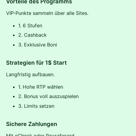
Vorteile des Programms
VIP-Punkte sammeln über alle Sites.
1. 6 Stufen
2. Cashback
3. Exklusive Boni
Strategien für 1$ Start
Langfristig aufbauen.
1. Hohe RTP wählen
2. Bonus voll auszuspielen
3. Limits setzen
Sichere Zahlungen
Mit eCheck oder Paysafecard.