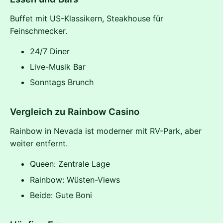
Buffet mit US-Klassikern, Steakhouse für
Feinschmecker.
24/7 Diner
Live-Musik Bar
Sonntags Brunch
Vergleich zu Rainbow Casino
Rainbow in Nevada ist moderner mit RV-Park, aber
weiter entfernt.
Queen: Zentrale Lage
Rainbow: Wüsten-Views
Beide: Gute Boni