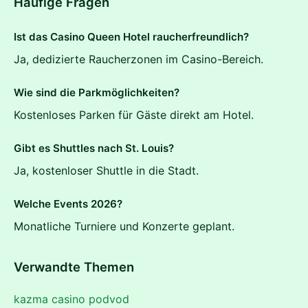
Häufige Fragen
Ist das Casino Queen Hotel raucherfreundlich?
Ja, dedizierte Raucherzonen im Casino-Bereich.
Wie sind die Parkmöglichkeiten?
Kostenloses Parken für Gäste direkt am Hotel.
Gibt es Shuttles nach St. Louis?
Ja, kostenloser Shuttle in die Stadt.
Welche Events 2026?
Monatliche Turniere und Konzerte geplant.
Verwandte Themen
kazma casino podvod