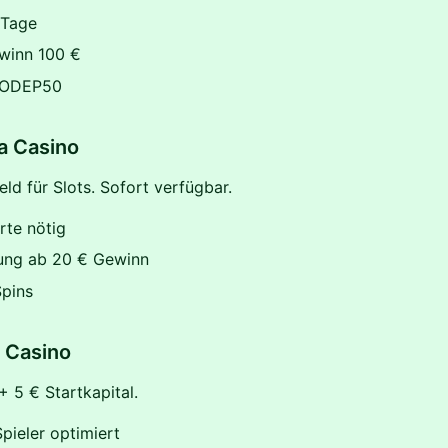
 Tage
winn 100 €
NODEP50
ja Casino
ld für Slots. Sofort verfügbar.
rte nötig
ung ab 20 € Gewinn
Spins
 Casino
+ 5 € Startkapital.
pieler optimiert