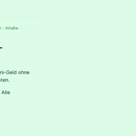
n
/
Inhalte
/
-
oni-Geld ohne
oten.
 Alle