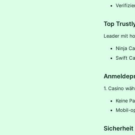
Verifizi
Top Trustl
Leader mit ho
Ninja Ca
Swift C
Anmeldepro
1. Casino wähl
Keine P
Mobil-op
Sicherheit