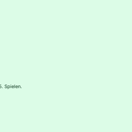
5. Spielen.