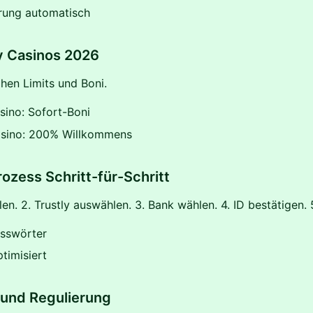
erung automatisch
y Casinos 2026
hen Limits und Boni.
sino: Sofort-Boni
asino: 200% Willkommens
zess Schritt-für-Schritt
en. 2. Trustly auswählen. 3. Bank wählen. 4. ID bestätigen. 
asswörter
timisiert
 und Regulierung