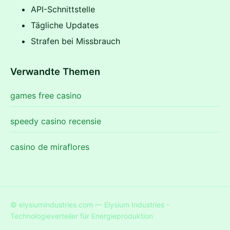
API-Schnittstelle
Tägliche Updates
Strafen bei Missbrauch
Verwandte Themen
games free casino
speedy casino recensie
casino de miraflores
© elysiumindustries.com — Elysium Industries -
Technologieverteiler für Energieproduktion